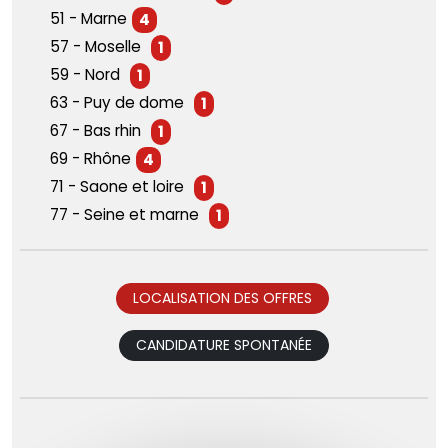
51 - Marne
4
57 - Moselle
1
59 - Nord
1
63 - Puy de dome
1
67 - Bas rhin
1
69 - Rhône
4
71 - Saone et loire
1
77 - Seine et marne
1
LOCALISATION DES OFFRES
CANDIDATURE SPONTANÉE