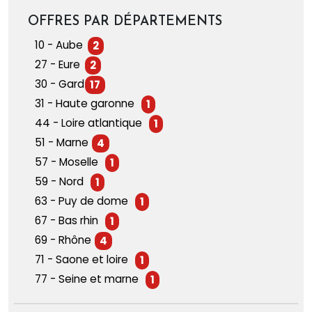
OFFRES PAR DÉPARTEMENTS
10 - Aube
2
27 - Eure
2
30 - Gard
17
31 - Haute garonne
1
44 - Loire atlantique
1
51 - Marne
4
57 - Moselle
1
59 - Nord
1
63 - Puy de dome
1
67 - Bas rhin
1
69 - Rhône
4
71 - Saone et loire
1
77 - Seine et marne
1